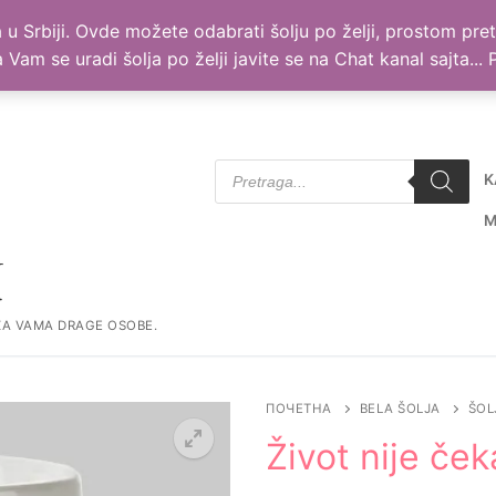
NJE ZA VAMA DRAGE OSOBE. ORIGINALAN A PRISTUPACAN POKLON
lja u Srbiji. Ovde možete odabrati šolju po želji, prostom p
 da Vam se uradi šolja po želji javite se na Chat kanal sajta..
Products
K
search
M
I
Тражи за:
ZA VAMA DRAGE OSOBE.
ПОЧЕТНА
BELA ŠOLJA
ŠOL
Život nije ček