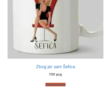
Zbog jer sam Šefica
700
рсд
Dodaj u korpu