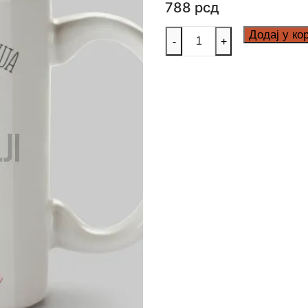
788
рсд
Život
Додај у ко
-
+
nije
čekanje
da
oluja
prodje
количина