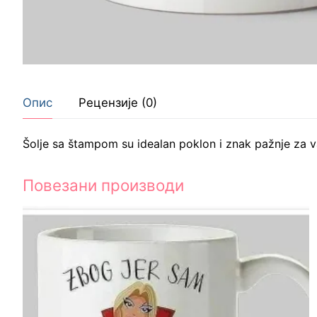
Опис
Рецензије (0)
Šolje sa štampom su idealan poklon i znak pažnje za
Повезани производи