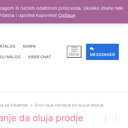
retragom ili ručnim odabirom proizvoda. Ukoliko imate neki
. Prijatna i ugodna kupovina!
Одбаци
ATALOG
KORPA
MENI
MESSENGER
OJ NALOG
VIBER CHAT
JA SA ŠTAMPOM
ŽIVOT NIJE ČEKANJE DA OLUJA PRODJE
anje da oluja prodje