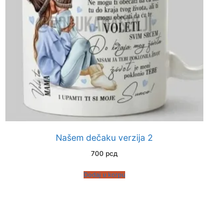
Našem dečaku verzija 2
700
рсд
Dodaj u korpu