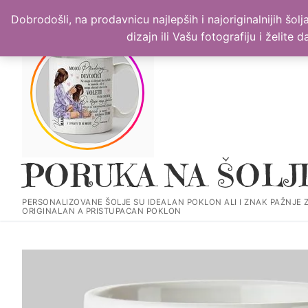
Прескочи
PERSONALIZOVANE ŠOLJE SU IDEALAN POKLON ALI I ZNAK PAŽ
Dobrodošli, na prodavnicu najlepših i najoriginalnijih šo
до
dizajn ili Vašu fotografiju i želite
садржаја
PORUKA NA ŠOLJ
PERSONALIZOVANE ŠOLJE SU IDEALAN POKLON ALI I ZNAK PAŽNJE 
ORIGINALAN A PRISTUPACAN POKLON