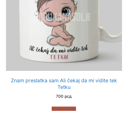
Znam preslatka sam Ali čekaj da mi vidite tek
Tetku
700
рсд
Dodaj u korpu