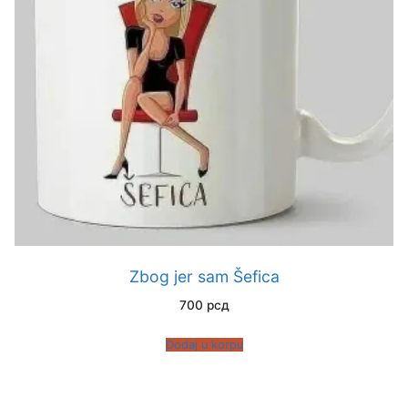
Zbog jer sam Šefica
700
рсд
Dodaj u korpu