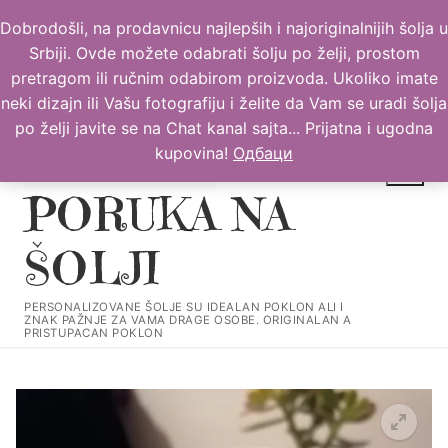
Прескочи
Dobrodošli, na prodavnicu najlepših i najoriginalnijih šolja u
до
Srbiji. Ovde možete odabrati šolju po želji, prostom
садржаја
pretragom ili ručnim odabirom proizvoda. Ukoliko imate
neki dizajn ili Vašu fotografiju i želite da Vam se uradi šolja
po želji javite se na Chat kanal sajta... Prijatna i ugodna
kupovina!
Одбаци
PORUKA NA
ŠOLJI
Тражи за:
PERSONALIZOVANE ŠOLJE SU IDEALAN POKLON ALI I
ZNAK PAŽNJE ZA VAMA DRAGE OSOBE. ORIGINALAN A
PRISTUPACAN POKLON