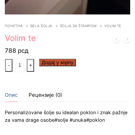
ПОЧЕТНА
BELA ŠOLJA
ŠOLJA SA ŠTAMPOM
VOLIM TE
Volim te
788
рсд
Volim
Додај у корпу
-
+
te
количина
Опис
Рецензије (0)
Personalizovane šolje su idealan poklon i znak pažnje
za vama drage osobe#solje #unuka#poklon