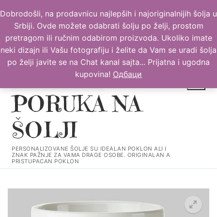
Прескочи
Dobrodošli, na prodavnicu najlepših i najoriginalnijih šolja u
до
Srbiji. Ovde možete odabrati šolju po želji, prostom
садржаја
pretragom ili ručnim odabirom proizvoda. Ukoliko imate
neki dizajn ili Vašu fotografiju i želite da Vam se uradi šolja
po želji javite se na Chat kanal sajta... Prijatna i ugodna
kupovina!
Одбаци
PORUKA NA
ŠOLJI
Тражи за:
PERSONALIZOVANE ŠOLJE SU IDEALAN POKLON ALI I
ZNAK PAŽNJE ZA VAMA DRAGE OSOBE. ORIGINALAN A
PRISTUPACAN POKLON