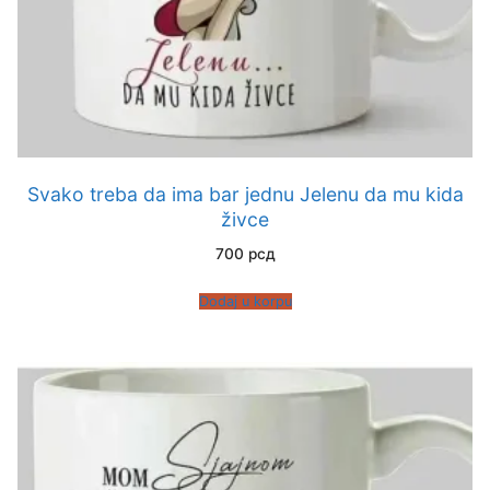
Svako treba da ima bar jednu Jelenu da mu kida
živce
700
рсд
Dodaj u korpu