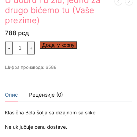
U dobru i u zlu, jedno za
drugo bićemo tu (Vaše
prezime)
788
рсд
U
Додај у корпу
-
+
dobru
i
Шифра производа:
6588
u
zlu,
jedno
za
Опис
Рецензије (0)
drugo
bićemo
Klasična Bela šolja sa dizajnom sa slike
tu
(Vaše
Ne uključuje cenu dostave.
prezime)
количина