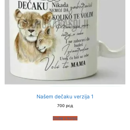
Našem dečaku verzija 1
700
рсд
Dodaj u korpu