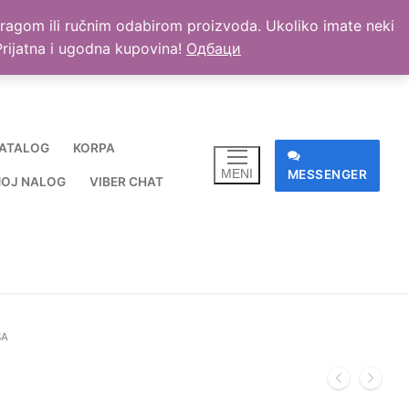
retragom ili ručnim odabirom proizvoda. Ukoliko imate neki
. Prijatna i ugodna kupovina!
Одбаци
ATALOG
KORPA
MENI
MESSENGER
OJ NALOG
VIBER CHAT
ŠA