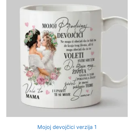
Mojoj devojčici verzija 1