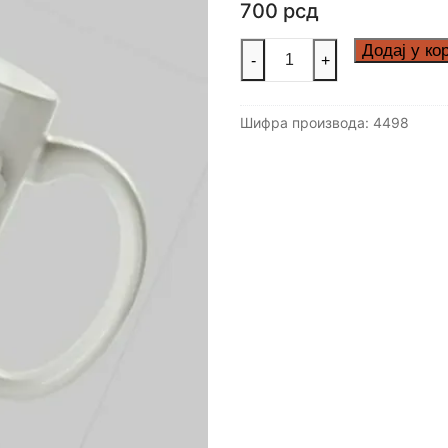
700
рсд
Maša
Додај у ко
-
+
количина
Шифра производа:
4498