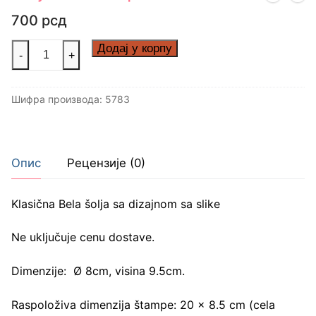
700
рсд
Majka
Додај у корпу
-
+
borac
posveta
Шифра производа:
5783
количина
Опис
Рецензије (0)
Klasična Bela šolja sa dizajnom sa slike
Ne uključuje cenu dostave.
Dimenzije: Ø 8cm, visina 9.5cm.
Raspoloživa dimenzija štampe: 20 x 8.5 cm (cela