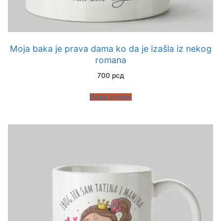
Moja baka je prava dama ko da je izašla iz nekog
romana
700
рсд
Dodaj u korpu