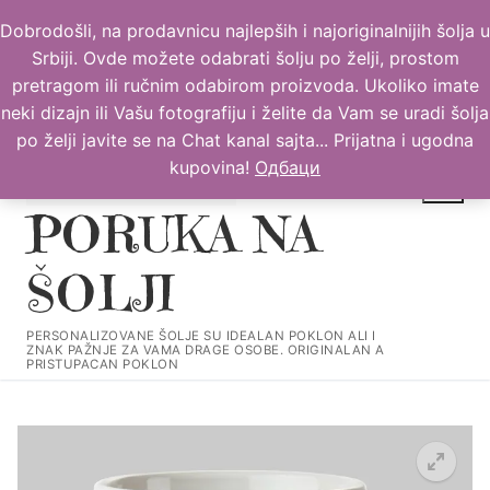
Прескочи
Dobrodošli, na prodavnicu najlepših i najoriginalnijih šolja u
до
Srbiji. Ovde možete odabrati šolju po želji, prostom
садржаја
pretragom ili ručnim odabirom proizvoda. Ukoliko imate
neki dizajn ili Vašu fotografiju i želite da Vam se uradi šolja
po želji javite se na Chat kanal sajta... Prijatna i ugodna
kupovina!
Одбаци
PORUKA NA
ŠOLJI
Тражи за:
PERSONALIZOVANE ŠOLJE SU IDEALAN POKLON ALI I
ZNAK PAŽNJE ZA VAMA DRAGE OSOBE. ORIGINALAN A
PRISTUPACAN POKLON