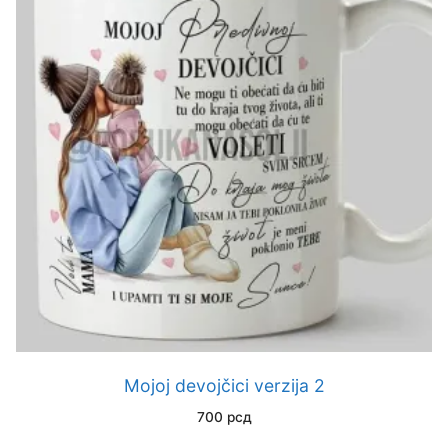
Mojoj devojčici verzija 2
700
рсд