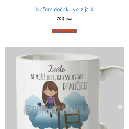
Našem dečaku verzija 4
700
рсд
Dodaj u korpu