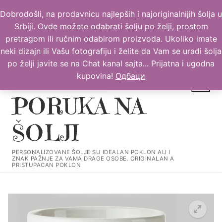
Прескочи
Dobrodošli, na prodavnicu najlepših i najoriginalnijih šolja u
до
Srbiji. Ovde možete odabrati šolju po želji, prostom
садржаја
pretragom ili ručnim odabirom proizvoda. Ukoliko imate
neki dizajn ili Vašu fotografiju i želite da Vam se uradi šolja
po želji javite se na Chat kanal sajta... Prijatna i ugodna
kupovina!
Одбаци
PORUKA NA
ŠOLJI
Тражи за:
PERSONALIZOVANE ŠOLJE SU IDEALAN POKLON ALI I
ZNAK PAŽNJE ZA VAMA DRAGE OSOBE. ORIGINALAN A
PRISTUPACAN POKLON