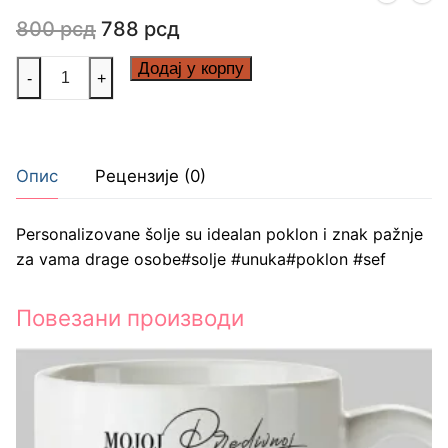
Оригинална
Тренутна
800
рсд
788
рсд
цена
цена
је
је:
Lekići
Додај у корпу
-
+
била:
788 рсд.
количина
800 рсд.
Опис
Рецензије (0)
Personalizovane šolje su idealan poklon i znak pažnje
za vama drage osobe#solje #unuka#poklon #sef
Повезани производи