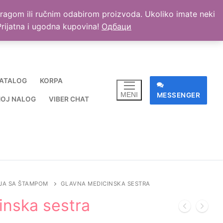
retragom ili ručnim odabirom proizvoda. Ukoliko imate neki
. Prijatna i ugodna kupovina!
Одбаци
ATALOG
KORPA
MENI
MESSENGER
OJ NALOG
VIBER CHAT
JA SA ŠTAMPOM
GLAVNA MEDICINSKA SESTRA
inska sestra