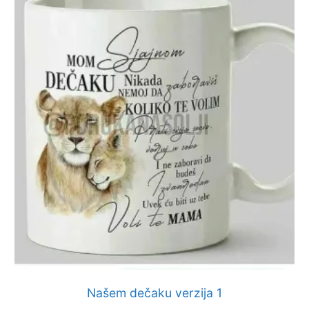
Našem dečaku verzija 1