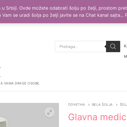
NJE ZA VAMA DRAGE OSOBE. ORIGINALAN A PRISTUPACAN POKLON
lja u Srbiji. Ovde možete odabrati šolju po želji, prostom p
 da Vam se uradi šolja po želji javite se na Chat kanal sajta..
Products
K
search
M
I
Тражи за:
ZA VAMA DRAGE OSOBE.
ПОЧЕТНА
BELA ŠOLJA
ŠOL
Glavna medic