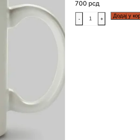
700
рсд
Glavna
Додај у ко
-
+
medicinska
sestra
количина