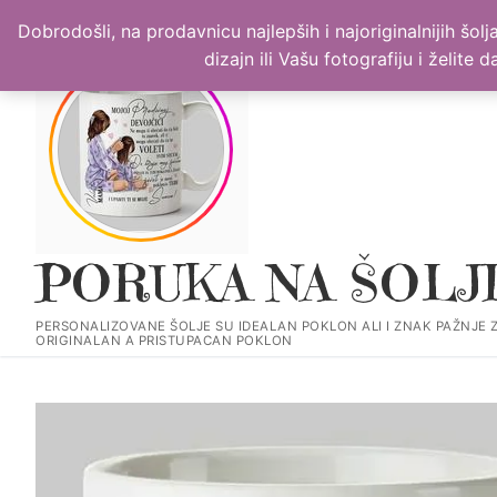
Прескочи
PERSONALIZOVANE ŠOLJE SU IDEALAN POKLON ALI I ZNAK PAŽ
Dobrodošli, na prodavnicu najlepših i najoriginalnijih šo
до
dizajn ili Vašu fotografiju i želite
садржаја
PORUKA NA ŠOLJ
PERSONALIZOVANE ŠOLJE SU IDEALAN POKLON ALI I ZNAK PAŽNJE 
ORIGINALAN A PRISTUPACAN POKLON