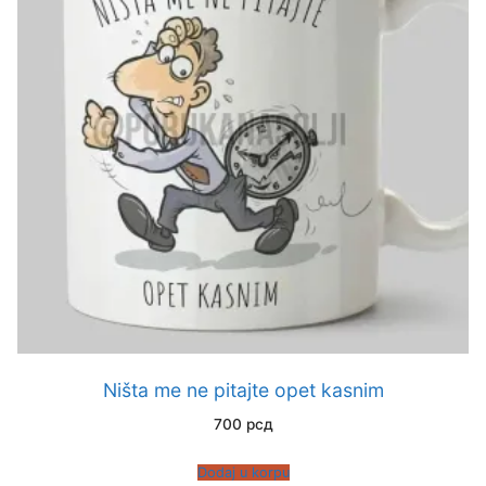
Ništa me ne pitajte opet kasnim
700
рсд
Dodaj u korpu