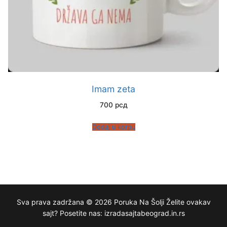
Imam zeta
700
рсд
Dodaj u korpu
Sva prava zadržana © 2026 Poruka Na Šolji Želite ovakav
sajt? Posetite nas: izradasajtabeograd.in.rs