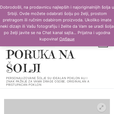
Прескочи
Dobrodošli, na prodavnicu najlepših i najoriginalnijih šolja u
до
Srbiji. Ovde možete odabrati šolju po želji, prostom
садржаја
pretragom ili ručnim odabirom proizvoda. Ukoliko imate
neki dizajn ili Vašu fotografiju i želite da Vam se uradi šolja
po želji javite se na Chat kanal sajta... Prijatna i ugodna
kupovina!
Одбаци
PORUKA NA
ŠOLJI
Тражи за:
PERSONALIZOVANE ŠOLJE SU IDEALAN POKLON ALI I
ZNAK PAŽNJE ZA VAMA DRAGE OSOBE. ORIGINALAN A
PRISTUPACAN POKLON