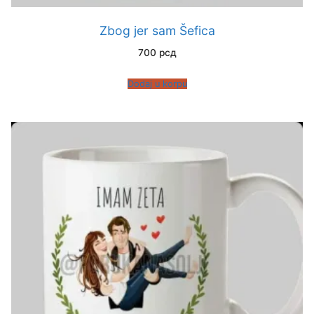
Zbog jer sam Šefica
700
рсд
Dodaj u korpu