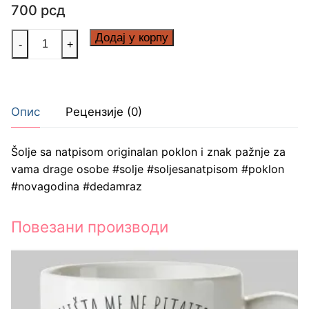
700
рсд
Deda
Додај у корпу
-
+
mraz
ženski
количина
Опис
Рецензије (0)
Šolje sa natpisom originalan poklon i znak pažnje za
vama drage osobe #solje #soljesanatpisom #poklon
#novagodina #dedamraz
Повезани производи