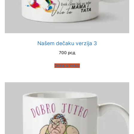
Našem dečaku verzija 3
700
рсд
Dodaj u korpu