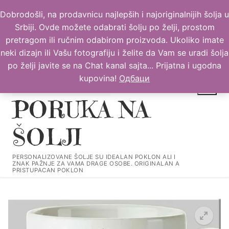
Прескочи
Dobrodošli, na prodavnicu najlepših i najoriginalnijih šolja u
до
Srbiji. Ovde možete odabrati šolju po želji, prostom
садржаја
pretragom ili ručnim odabirom proizvoda. Ukoliko imate
neki dizajn ili Vašu fotografiju i želite da Vam se uradi šolja
po želji javite se na Chat kanal sajta... Prijatna i ugodna
kupovina!
Одбаци
PORUKA NA
ŠOLJI
Тражи за:
PERSONALIZOVANE ŠOLJE SU IDEALAN POKLON ALI I
ZNAK PAŽNJE ZA VAMA DRAGE OSOBE. ORIGINALAN A
PRISTUPACAN POKLON