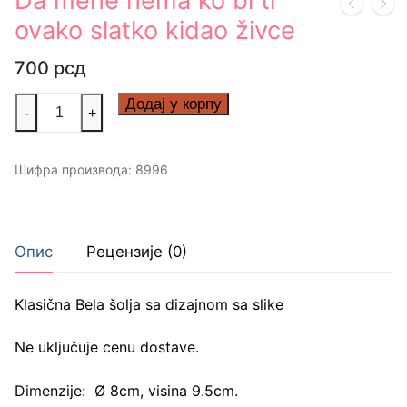
Da mene nema ko bi ti
ovako slatko kidao živce
700
рсд
Da
Додај у корпу
-
+
mene
nema
Шифра производа:
8996
ko
bi
ti
ovako
Опис
Рецензије (0)
slatko
kidao
Klasična Bela šolja sa dizajnom sa slike
živce
количина
Ne uključuje cenu dostave.
Dimenzije: Ø 8cm, visina 9.5cm.