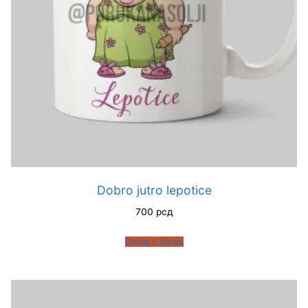
Dobro jutro lepotice
700
рсд
Dodaj u korpu