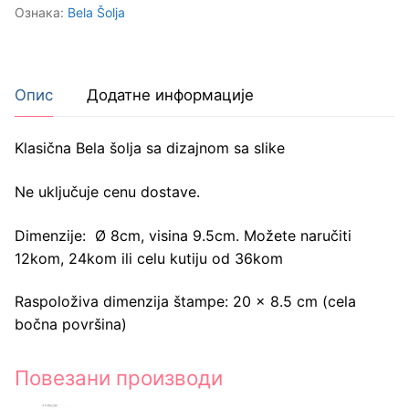
Panda
Ознака:
Bela Šolja
количина
Опис
Додатне информације
Klasična Bela šolja sa dizajnom sa slike
Ne uključuje cenu dostave.
Dimenzije: Ø 8cm, visina 9.5cm. Možete naručiti
12kom, 24kom ili celu kutiju od 36kom
Raspoloživa dimenzija štampe: 20 x 8.5 cm (cela
bočna površina)
Повезани производи