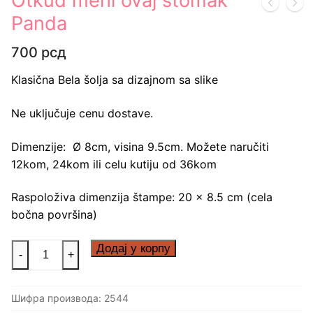
Otkud meni ovaj stomak
Panda
700
рсд
Klasična Bela šolja sa dizajnom sa slike
Ne uključuje cenu dostave.
Dimenzije: Ø 8cm, visina 9.5cm. Možete naručiti
12kom, 24kom ili celu kutiju od 36kom
Raspoloživa dimenzija štampe: 20 x 8.5 cm (cela
bočna površina)
Otkud
Додај у корпу
-
+
meni
ovaj
Шифра производа:
2544
stomak