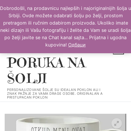
Прескочи
Dobrodošli, na prodavnicu najlepših i najoriginalnijih šolja u
до
Srbiji. Ovde možete odabrati šolju po želji, prostom
садржаја
pretragom ili ručnim odabirom proizvoda. Ukoliko imate
neki dizajn ili Vašu fotografiju i želite da Vam se uradi šolja
po želji javite se na Chat kanal sajta... Prijatna i ugodna
kupovina!
Одбаци
PORUKA NA
ŠOLJI
Тражи за:
PERSONALIZOVANE ŠOLJE SU IDEALAN POKLON ALI I
ZNAK PAŽNJE ZA VAMA DRAGE OSOBE. ORIGINALAN A
PRISTUPACAN POKLON