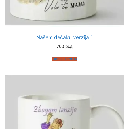
Našem dečaku verzija 1
700
рсд
Dodaj u korpu