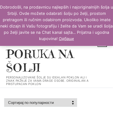
Прескочи
Dobrodošli, na prodavnicu najlepših i najoriginalnijih šolja u
до
Srbiji. Ovde možete odabrati šolju po želji, prostom
садржаја
pretragom ili ručnim odabirom proizvoda. Ukoliko imate
neki dizajn ili Vašu fotografiju i želite da Vam se uradi šolja
po želji javite se na Chat kanal sajta... Prijatna i ugodna
kupovina!
Одбаци
PORUKA NA
ŠOLJI
Тражи за:
PERSONALIZOVANE ŠOLJE SU IDEALAN POKLON ALI I
ZNAK PAŽNJE ZA VAMA DRAGE OSOBE. ORIGINALAN A
PRISTUPACAN POKLON