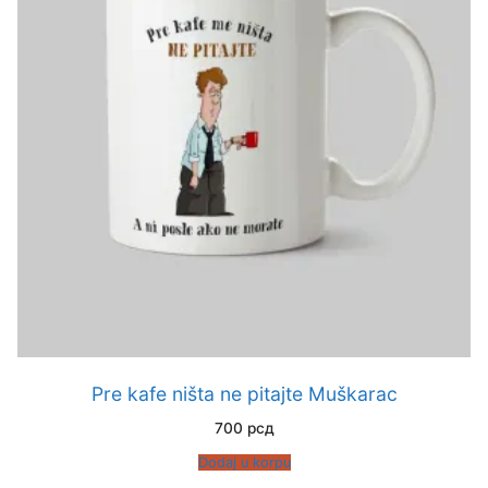
Pre kafe ništa ne pitajte Muškarac
700
рсд
Dodaj u korpu