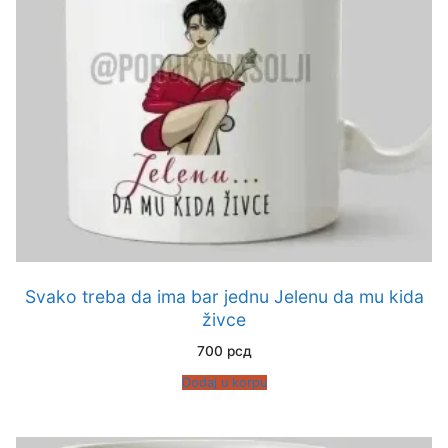
Svako treba da ima bar jednu Jelenu da mu kida
živce
700
рсд
Dodaj u korpu