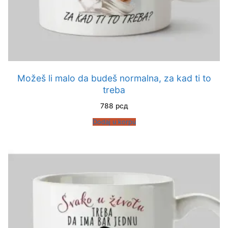
Možeš li malo da budeš normalna, za kad ti to
treba
788
рсд
Dodaj u korpu