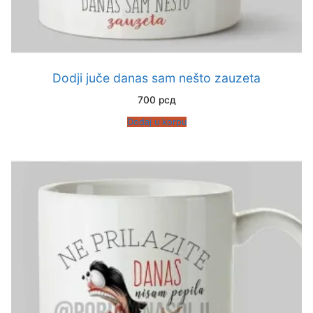
Dodji juče danas sam nešto zauzeta
700
рсд
Dodaj u korpu