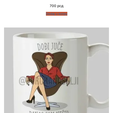
700
рсд
Dodaj u korpu