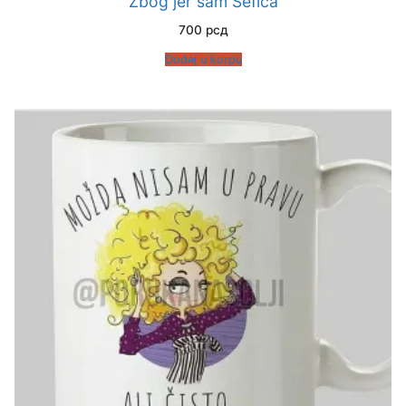
Zbog jer sam Šefica
700
рсд
Dodaj u korpu