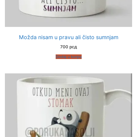
Možda nisam u pravu ali čisto sumnjam
700
рсд
Dodaj u korpu