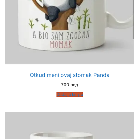
Otkud meni ovaj stomak Panda
700
рсд
Dodaj u korpu