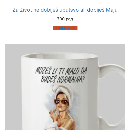
Za život ne dobiješ uputsvo ali dobiješ Maju
700
рсд
Dodaj u korpu