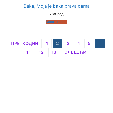
Baka, Moja je baka prava dama
788
рсд
Dodaj u korpu
Пагинација
ПРЕТХОДНИ
1
2
3
4
5
…
чланака
11
12
13
СЛЕДЕЋИ