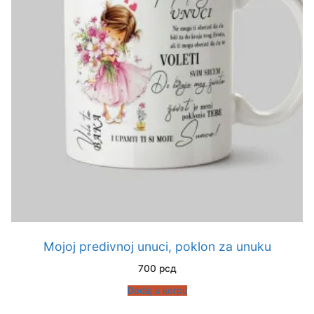
Mojoj predivnoj unuci, poklon za unuku
700
рсд
Dodaj u korpu