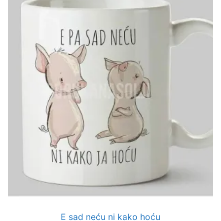
E sad neću ni kako hoću